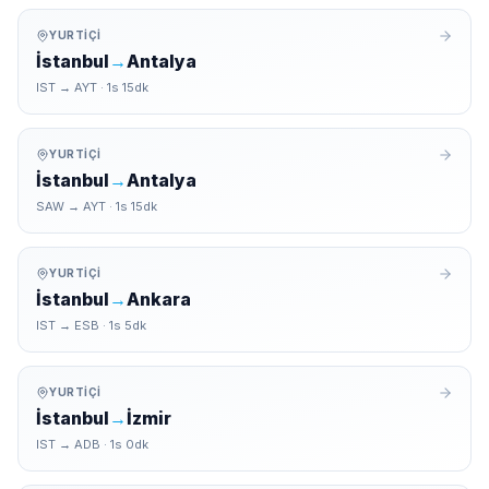
YURTIÇI
İstanbul
→
Antalya
IST
→
AYT
·
1
s
15
dk
YURTIÇI
İstanbul
→
Antalya
SAW
→
AYT
·
1
s
15
dk
YURTIÇI
İstanbul
→
Ankara
IST
→
ESB
·
1
s
5
dk
YURTIÇI
İstanbul
→
İzmir
IST
→
ADB
·
1
s
0
dk