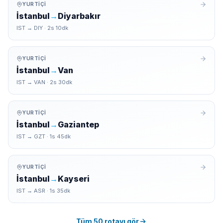
YURTIÇI
İstanbul
→
Diyarbakır
IST
→
DIY
·
2
s
10
dk
YURTIÇI
İstanbul
→
Van
IST
→
VAN
·
2
s
30
dk
YURTIÇI
İstanbul
→
Gaziantep
IST
→
GZT
·
1
s
45
dk
YURTIÇI
İstanbul
→
Kayseri
IST
→
ASR
·
1
s
35
dk
Tüm 50 rotayı gör