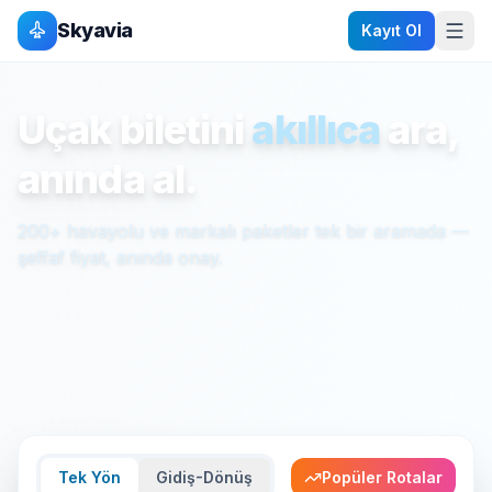
Skyavia
Kayıt Ol
Uçak biletini
akıllıca
ara,
anında al.
200+ havayolu ve markalı paketler tek bir aramada —
şeffaf fiyat, anında onay.
Tek Yön
Gidiş-Dönüş
Popüler Rotalar