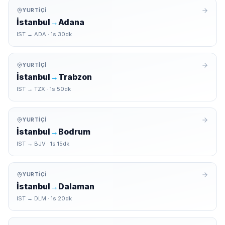
YURTIÇI
İstanbul
→
Adana
IST
→
ADA
·
1
s
30
dk
YURTIÇI
İstanbul
→
Trabzon
IST
→
TZX
·
1
s
50
dk
YURTIÇI
İstanbul
→
Bodrum
IST
→
BJV
·
1
s
15
dk
YURTIÇI
İstanbul
→
Dalaman
IST
→
DLM
·
1
s
20
dk